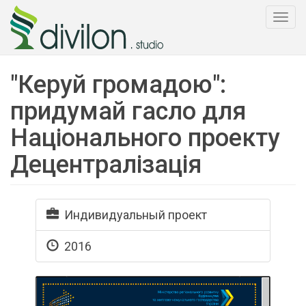
Togg
navi
"Керуй громадою":
придумай гасло для
Національного проекту
Децентралізація
Индивидуальный проект
2016